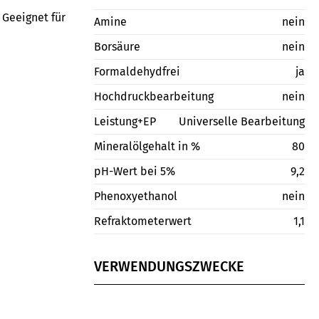
 Geeignet für
Amine
nein
Borsäure
nein
Formaldehydfrei
ja
Hochdruckbearbeitung
nein
Leistung+EP
Universelle Bearbeitung
Mineralölgehalt in %
80
pH-Wert bei 5%
9,2
Phenoxyethanol
nein
Refraktometerwert
1,1
VERWENDUNGSZWECKE